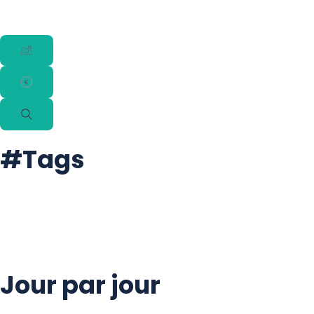
#Tags
#Baignade
#Balade
#Culture
#Découverte
#Détente
#Immersion
#Nature
#Visite
Jour par jour