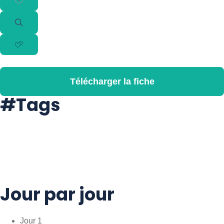
Télécharger la fiche
#Tags
#Balade
#Culture
#Découverte
#Immersion
#Visite
#Voyageaccompagné
Jour par jour
Jour 1