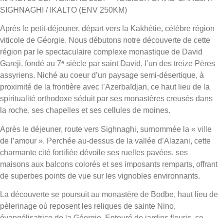
SIGHNAGHI / IKALTO (ENV 250KM)
Après le petit-déjeuner, départ vers la Kakhétie, célèbre région
viticole de Géorgie. Nous débutons notre découverte de cette
région par le spectaculaire complexe monastique de David
Gareji, fondé au 7ᵉ siècle par saint David, l’un des treize Pères
assyriens. Niché au coeur d’un paysage semi-désertique, à
proximité de la frontière avec l’Azerbaïdjan, ce haut lieu de la
spiritualité orthodoxe séduit par ses monastères creusés dans
la roche, ses chapelles et ses cellules de moines.
Après le déjeuner, route vers Sighnaghi, surnommée la « ville
de l’amour ». Perchée au-dessus de la vallée d’Alazani, cette
charmante cité fortifiée dévoile ses ruelles pavées, ses
maisons aux balcons colorés et ses imposants remparts, offrant
de superbes points de vue sur les vignobles environnants.
La découverte se poursuit au monastère de Bodbe, haut lieu de
pèlerinage où reposent les reliques de sainte Nino,
évangélisatrice de la Géorgie. Entouré de jardins fleuris, ce