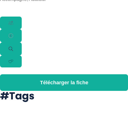
Télécharger la fiche
#Tags
#Balade
#Culture
#Découverte
#Guidefrancophone
#Immersion
#Nature
#Voyageaccompagné