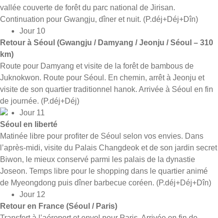
vallée couverte de forêt du parc national de Jirisan.
Continuation pour Gwangju, dîner et nuit. (P.déj+Déj+Dîn)
Jour 10
Retour à Séoul (Gwangju / Damyang / Jeonju / Séoul – 310
km)
Route pour Damyang et visite de la forêt de bambous de
Juknokwon. Route pour Séoul. En chemin, arrêt à Jeonju et
visite de son quartier traditionnel hanok. Arrivée à Séoul en fin
de journée. (P.déj+Déj)
Jour 11
Séoul en liberté
Matinée libre pour profiter de Séoul selon vos envies. Dans
l’après-midi, visite du Palais Changdeok et de son jardin secret
Biwon, le mieux conservé parmi les palais de la dynastie
Joseon. Temps libre pour le shopping dans le quartier animé
de Myeongdong puis dîner barbecue coréen. (P.déj+Déj+Dîn)
Jour 12
Retour en France (Séoul / Paris)
Transfert à l’aéroport et envol pour Paris. Arrivée en fin de