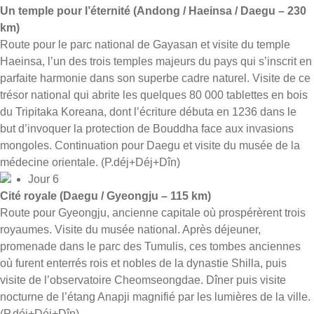
Un temple pour l’éternité (Andong / Haeinsa / Daegu – 230
km)
Route pour le parc national de Gayasan et visite du temple
Haeinsa, l’un des trois temples majeurs du pays qui s’inscrit en
parfaite harmonie dans son superbe cadre naturel. Visite de ce
trésor national qui abrite les quelques 80 000 tablettes en bois
du Tripitaka Koreana, dont l’écriture débuta en 1236 dans le
but d’invoquer la protection de Bouddha face aux invasions
mongoles. Continuation pour Daegu et visite du musée de la
médecine orientale. (P.déj+Déj+Dîn)
Jour 6
Cité royale (Daegu / Gyeongju – 115 km)
Route pour Gyeongju, ancienne capitale où prospérèrent trois
royaumes. Visite du musée national. Après déjeuner,
promenade dans le parc des Tumulis, ces tombes anciennes
où furent enterrés rois et nobles de la dynastie Shilla, puis
visite de l’observatoire Cheomseongdae. Dîner puis visite
nocturne de l’étang Anapji magnifié par les lumières de la ville.
(P.déj+Déj+Dîn)