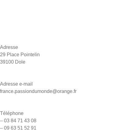
Départs Dole
Inspiration voyages
FAQ
Contact
Adresse
29 Place Pointelin
39100 Dole
Adresse e-mail
france.passiondumonde@orange.fr
Téléphone
– 03 84 71 43 08
– 09 63 51 52 91