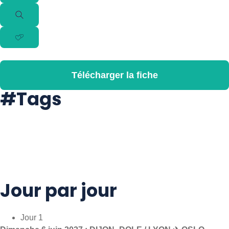
Télécharger la fiche
#Tags
#Culture
#Découverte
#Guidefrancophone
#Immersion
#Nature
#Visite
#Voyageaccompagné
Jour par jour
Jour 1