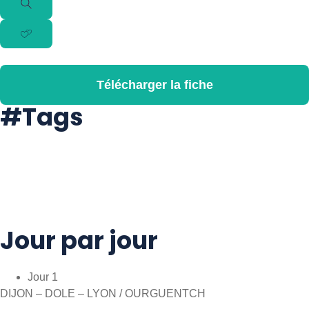
Télécharger la fiche
#Tags
#Culture
#Découverte
#Guidefrancophone
#Immersion
#Visite
#Voyageaccompagné
Jour par jour
Jour 1
DIJON – DOLE – LYON / OURGUENTCH