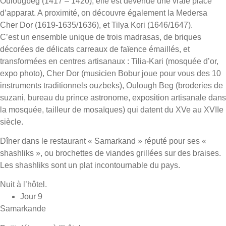
Oulougbeg (1417 – 1420), elle est devenue une vraie place
d’apparat. A proximité, on découvre également la Medersa
Cher Dor (1619-1635/1636), et Tilya Kori (1646/1647).
C’est un ensemble unique de trois madrasas, de briques
décorées de délicats carreaux de faïence émaillés, et
transformées en centres artisanaux : Tilia-Kari (mosquée d’or,
expo photo), Cher Dor (musicien Bobur joue pour vous des 10
instruments traditionnels ouzbeks), Oulough Beg (broderies de
suzani, bureau du prince astronome, exposition artisanale dans
la mosquée, tailleur de mosaïques) qui datent du XVe au XVIIe
siècle.
Dîner dans le restaurant « Samarkand » réputé pour ses «
shashliks », ou brochettes de viandes grillées sur des braises.
Les shashliks sont un plat incontournable du pays.
Nuit à l’hôtel.
Jour 9
Samarkande