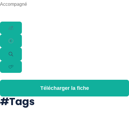
Accompagné
Télécharger la fiche
#Tags
#Balade
#Culture
#Découverte
#Guidefrancophone
#Immersion
#Nature
#Voyageaccompagné