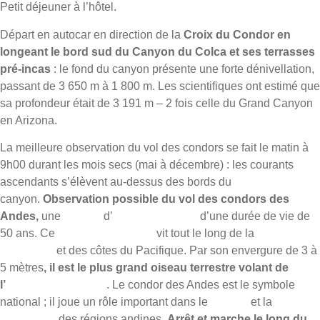
Petit déjeuner à l’hôtel.
Départ en autocar en direction de la
Croix du Condor en
longeant le bord sud du Canyon du Colca et ses terrasses
pré-incas
: le fond du canyon présente une forte dénivellation,
passant de 3 650 m à 1 800 m. Les scientifiques ont estimé que
sa profondeur était de 3 191 m – 2 fois celle du Grand Canyon
en Arizona.
La meilleure observation du vol des condors se fait le matin à
9h00 durant les mois secs (mai à décembre) : les courants
ascendants s’élèvent au-dessus des bords du
canyon.
Observation possible du vol des condors des
Andes,
une
espèce
d’
oiseaux de proie
d’une durée de vie de
50 ans. Ce
rapace
charognard
vit tout le long de la
cordillère
des Andes
et des côtes du Pacifique. Par son envergure de 3 à
5 mètres
, il est le plus grand oiseau terrestre volant de
l’
hémisphère ouest
. Le condor des Andes est le symbole
national ; il joue un rôle important dans le
folklore
et la
mythologie
des régions andines.
Arrêt et marche le long du