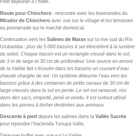
Petit déjeuner à l’hôtel.
Route pour Chinchero
: rencontre avec les tisserandes du
Mirador de Chinchero
avec vue sur le village et les terrasses
ou promenade sur le marché dominical.
Continuation vers les
Salines de Maras
sur la rive sud du Rio
Urubamba :
plus de 5 000 bassins à sel étincellent à la lumière
du soleil. Chaque bassin est un rectangle creusé dans le sol,
de 3 m de large et 30 cm de profondeur. Une source en amont
de la Vallée fait s’écouler dans les bassins un courant d’eau
chaude chargée de sel. Un système détourne l’eau vers les
bassins grâce à des centaines de petits canaux de 30 cm de
large creusés dans le sol en pente. Le sel est ramassé, mis
dans des sacs, emporté, pesé et vendu. Il est surtout utilisé
dans les pierres à lécher destinées aux animaux.
Descente à pied
depuis les salines dans la
Vallée Sacrée
pour rejoindre l’hacienda Tunupa Valle.
Déjeuner buffet avec vue sur la Vallée.