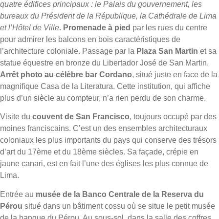
quatre édifices principaux : le Palais du gouvernement, les
bureaux du Président de la République, la Cathédrale de Lima
et l’Hôtel de Ville
. Promenade à pied
par les rues du centre
pour admirer les balcons en bois caractéristiques de
l’architecture coloniale. Passage par la
Plaza San Martin
et sa
statue équestre en bronze du Libertador José de San Martin.
Arrêt photo au célèbre bar Cordano
, situé juste en face de la
magnifique Casa de la Literatura. Cette institution, qui affiche
plus d’un siècle au compteur, n’a rien perdu de son charme.
Visite du
couvent de San Francisco
, toujours occupé par des
moines franciscains. C’est un des ensembles architecturaux
coloniaux les plus importants du pays qui conserve des trésors
d’art du 17ème et du 18ème siècles. Sa façade, crépie en
jaune canari, est en fait l’une des églises les plus connue de
Lima.
Entrée au
musée de la Banco Centrale de la Reserva du
Pérou
situé dans un bâtiment cossu où se situe le petit musée
de la banque du Pérou. Au sous-sol, dans la salle des coffres,