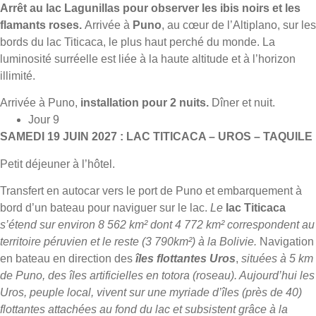
Arrêt au lac Lagunillas pour observer les ibis noirs et les
flamants roses.
Arrivée à
Puno
, au cœur de l’Altiplano, sur les
bords du lac Titicaca, le plus haut perché du monde. La
luminosité surréelle est liée à la haute altitude et à l’horizon
illimité.
Arrivée à Puno,
installation pour 2 nuits.
Dîner et nuit.
Jour 9
SAMEDI 19 JUIN 2027 : LAC TITICACA – UROS – TAQUILE
Petit déjeuner à l’hôtel.
Transfert en autocar vers le port de Puno et embarquement à
bord d’un bateau pour naviguer sur le lac.
Le
lac Titicaca
s’étend sur environ 8 562 km² dont 4 772 km² correspondent au
territoire péruvien et le reste (3 790km²) à la Bolivie.
Navigation
en bateau en direction des
îles flottantes Uros
,
situées à 5 km
de Puno, des îles artificielles en totora (roseau). Aujourd’hui les
Uros, peuple local, vivent sur une myriade d’îles (près de 40)
flottantes attachées au fond du lac et subsistent grâce à la